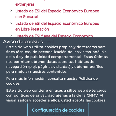
extranjeras
Listado de ESI del Espacio Económico Europeo
con Sucursal
Listado de ESI del Espacio Económico Europeo
en Libre Prestación
Listado de ESI fuera del Espacio Económico
Aviso de cookies
Europeo con sucursal
Este sitio web utiliza cookies propias y de terceros para
Listado de ESI fuera del Espacio Económico
fines técnicos, de personalización de las visitas, análisis
Europeo en Libre Prestación
del sitio y de publicidad comportamental. Estas últimas
nos permiten obtener datos sobre tus hábitos de
navegación (p.ej. páginas visitadas) y obtener perfiles
para mejorar nuestros contenidos.
Para más información, consulta nuestra
Política de
cookies
Este sitio web contiene enlaces a sitios web de terceros
con políticas de privacidad ajenas a la de la CNMV. Al
Contacto
visualizarlos y acceder a ellos, usted acepta las cookies
Mapa web
instaladas por terceros y sus políticas de privacidad y
Nota legal
Configuración de cookies
cookies.
Política de cookies