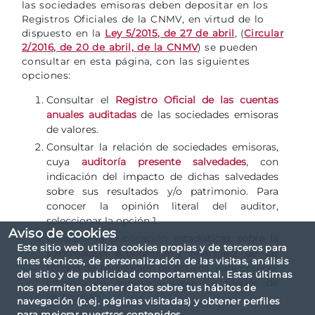
las sociedades emisoras deben depositar en los
Registros Oficiales de la CNMV, en virtud de lo
dispuesto en la
Ley 5/2015, de 27 de abril
, (
Circular
2/2016, de 20 de abril, de la CNMV
) se pueden
consultar en esta página, con las siguientes
opciones:
Consultar el
Registro Oficial de las cuentas
anuales auditadas
de las sociedades emisoras
de valores.
Consultar la relación de sociedades emisoras,
cuya
auditoría presente salvedades
, con
indicación del impacto de dichas salvedades
sobre sus resultados y/o patrimonio. Para
conocer la opinión literal del auditor,
seleccionar la opción 1.
Aviso de cookies
Consulte la publicación
estadísticas sobre la
Este sitio web utiliza cookies propias y de terceros para
información económica y financiera de los
fines técnicos, de personalización de las visitas, análisis
fondos de titulización de activos
, para obtener
del sitio y de publicidad comportamental. Estas últimas
información agregada sobre los fondos de
nos permiten obtener datos sobre tus hábitos de
titulización.
navegación (p.ej. páginas visitadas) y obtener perfiles
para mejorar nuestros contenidos.